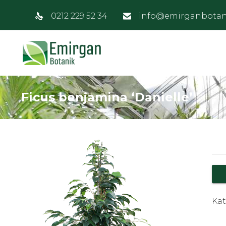
0212 229 52 34
info@emirganbotan
Ficus benjamina ‘Danielle’
Kat