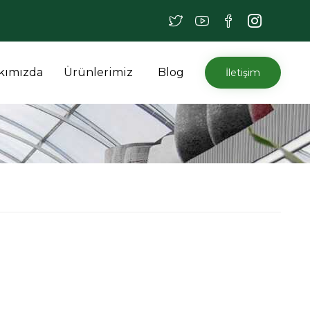
İçeriğe
kımızda
Ürünlerimiz
Blog
İletişim
atla