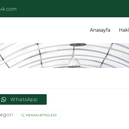
ik.com
Anasayfa
Hak
WhatsApp
egori:
İÇ MEKAN BITKILERI