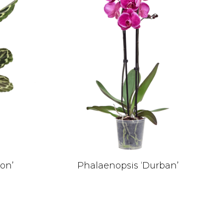
ion’
Phalaenopsis ‘Durban’