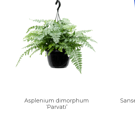
Asplenium dimorphum
Sanse
‘Parvati’