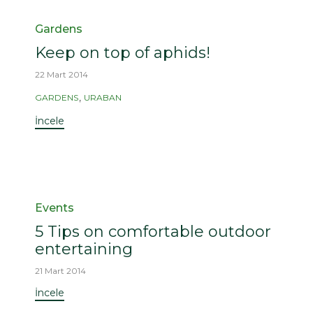
Kategori
Gardens
Keep on top of aphids!
22 Mart 2014
Etiketler
,
GARDENS
URABAN
İncele
Kategori
Events
5 Tips on comfortable outdoor
entertaining
21 Mart 2014
İncele