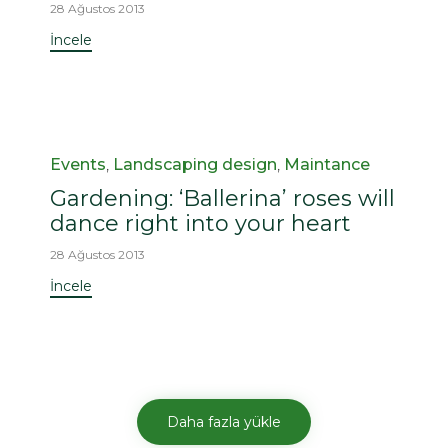
28 Ağustos 2013
İncele
Kategori
Events
,
Landscaping design
,
Maintance
Gardening: ‘Ballerina’ roses will
dance right into your heart
28 Ağustos 2013
İncele
Daha fazla yükle