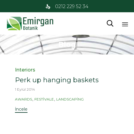
0212 229 52 34

İç
Blog
at
Kategori
Interiors
Perk up hanging baskets
1 Eylül 2014
Etiketler
,
,
AWARDS
FESTIVALE
LANDSCAPING
İncele