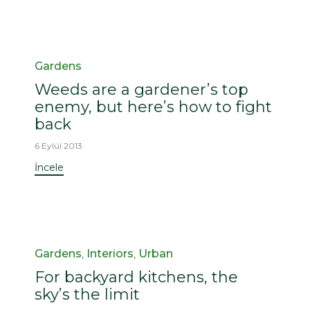
Kategori
Gardens
Weeds are a gardener’s top
enemy, but here’s how to fight
back
6 Eylül 2013
İncele
Kategori
Gardens
,
Interiors
,
Urban
For backyard kitchens, the
sky’s the limit