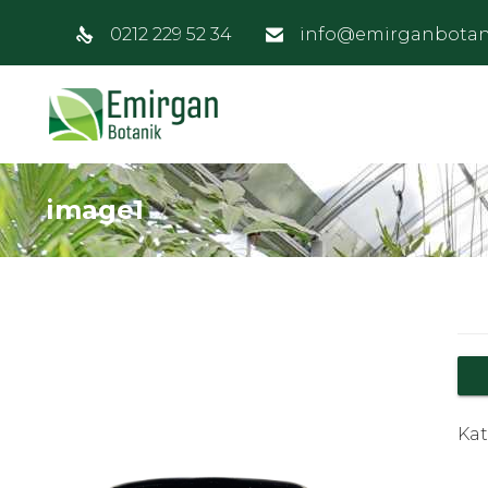
0212 229 52 34
info@emirganbotan
image1
Kat