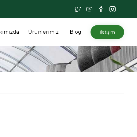
İçeriğe
kımızda
Ürünlerimiz
Blog
İletişim
atla