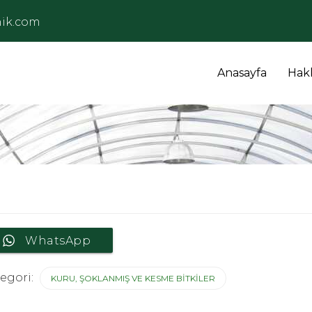
ik.com
Anasayfa
Hak
WhatsApp
egori:
KURU, ŞOKLANMIŞ VE KESME BITKILER