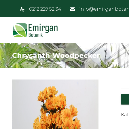
0212 229 52 34
info@emirganbotan
Chrysanth-Woodpecker
Kat