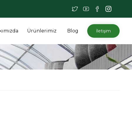
İçeriğe
kımızda
Ürünlerimiz
Blog
İletişim
atla