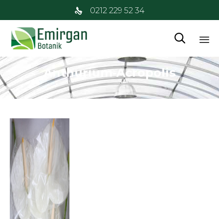
0212 229 52 34

İç
Anthurium-Acropolis
at