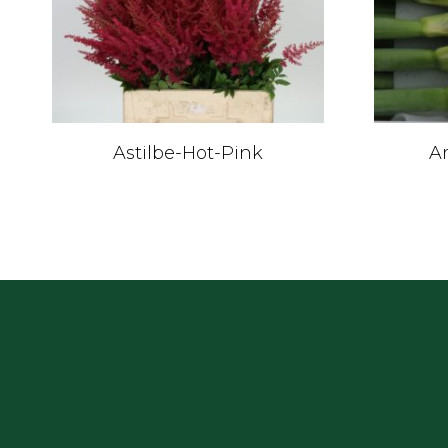
Astilbe-Hot-Pink
A