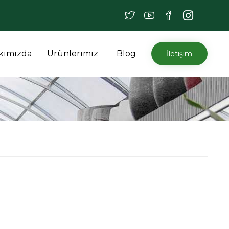
İçeriğe
kımızda
Ürünlerimiz
Blog
İletişim
atla