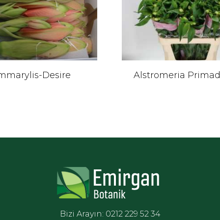
mmarylis-Desire
Alstromeria Prima
Bizi Arayın: 0212 229 52 34