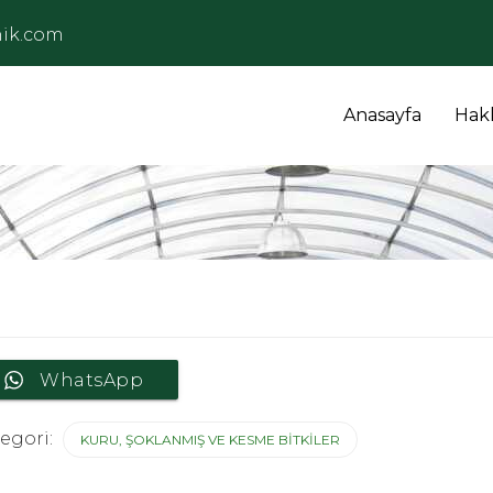
ik.com
Anasayfa
Hak
WhatsApp
egori:
KURU, ŞOKLANMIŞ VE KESME BITKILER