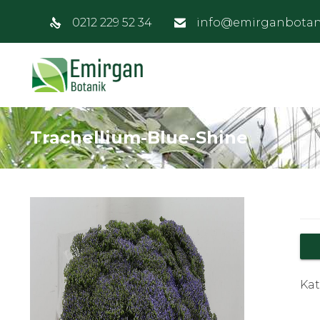
0212 229 52 34
info@emirganbotan
Trachellium-Blue-Shine
Kat