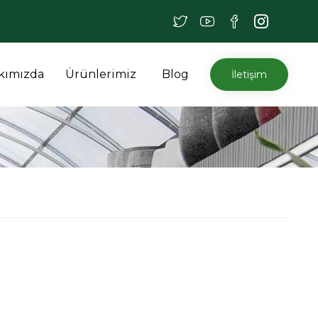
İçeriğe
kımızda
Ürünlerimiz
Blog
İletişim
atla