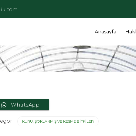
ik.com
Anasayfa
Hak
WhatsApp
egori:
KURU, ŞOKLANMIŞ VE KESME BITKILER