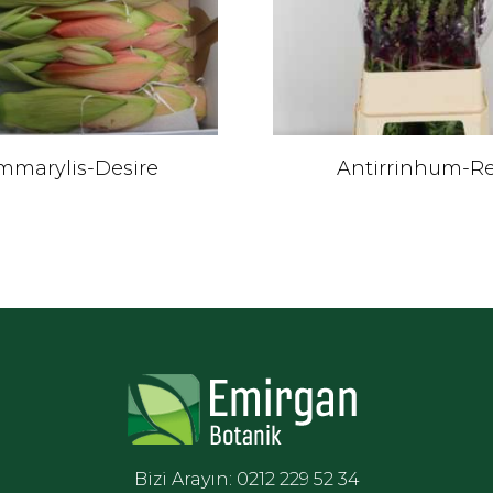
mmarylis-Desire
Antirrinhum-R
Bizi Arayın: 0212 229 52 34