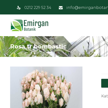
0212 229 52 34
info@emirganbotan
Rosa tr bombastic
Kat