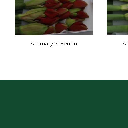
Ammarylis-Ferrari
A