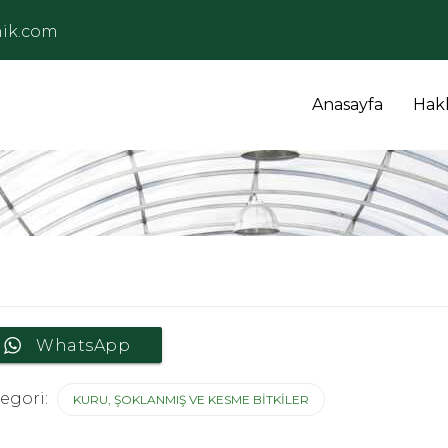
ik.com
Anasayfa
Hak
WhatsApp
egori:
KURU, ŞOKLANMIŞ VE KESME BITKILER