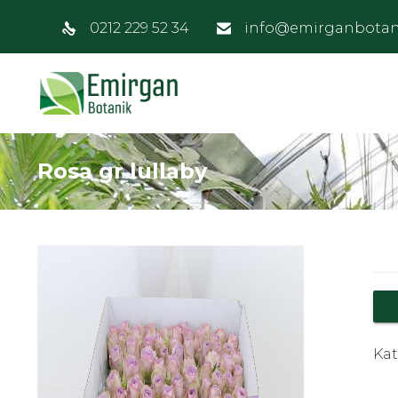
0212 229 52 34
info@emirganbotan
Rosa gr lullaby
Kat