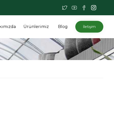
İçeriğe
kımızda
Ürünlerimiz
Blog
İletişim
atla