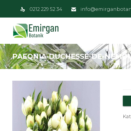
0212 229 52 34
info@emirganbotan
PAEONIA-DUCHESSE-DE-NEMO
Kat