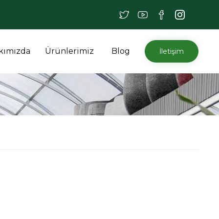
İçeriğe
kımızda
Ürünlerimiz
Blog
İletişim
atla