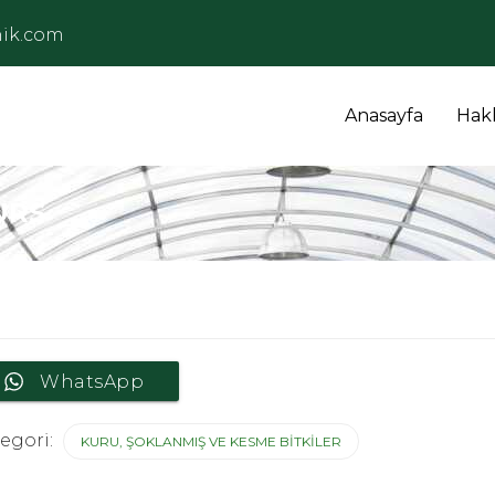
ik.com
Anasayfa
Hak
URS
WhatsApp
egori:
KURU, ŞOKLANMIŞ VE KESME BITKILER