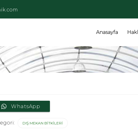
ik.com
Anasayfa
Hak
at
WhatsApp
egori:
DIŞ MEKAN BITKILERI