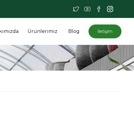
İçeriğe
kımızda
Ürünlerimiz
Blog
İletişim
atla