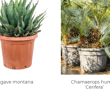
gave montana
Chamaerops humi
‘Cerifera’