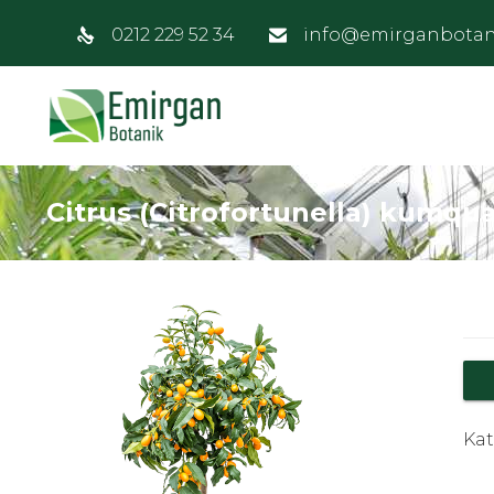
0212 229 52 34
info@emirganbotan
Citrus (Citrofortunella) kumqu
Kat